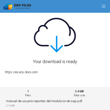
Your download is ready
https://es.erp-docs.com
1
2.4 MB
Files
Total size
manual-de-usuario-reportes-del-modulo-co-de-sap.pdf
2.4 MB